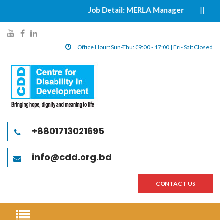
Job Detail: MERLA Manager
|||||
y
f
l
o
a
i
Office Hour: Sun-Thu: 09:00 - 17:00 | Fri- Sat: Closed
u
c
n
t
e
k
u
b
e
b
o
d
e
o
i
l
k
n
+8801713021695
i
l
l
n
i
i
info@cdd.org.bd
k
n
n
k
k
CONTACT US